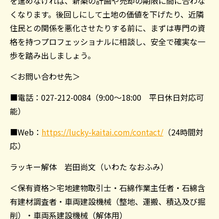
を進めなければ、新築の計画や売却の期限に間に合わな
くなります。後回しにして土地の価値を下げたり、近隣
住民との関係を悪化させたりする前に、まずは専門の資
格を持つプロフェッショナルに相談し、安全で確実な一
歩を踏み出しましょう。
＜お問い合わせ先＞
■電話：027-212-0084（9:00～18:00 平日休日対応可
能）
■Web：
https://lucky-kaitai.com/contact/
（24時間対
応）
ラッキー解体 岩田尚文（いわた なおふみ）
＜保有資格＞宅地建物取引士・石綿作業主任者・石綿含
有建材調査者・車両建設機械（整地、運搬、積込及び掘
削）・車両系建設機械（解体用）