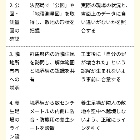
2. 公
法務局で「公図」や
実際の現場の状況と、
図・
「地積測量図」を取
書面上のデータに食
測量
得し、敷地の形状を
い違いがないかを照
図の
把握
合する
確認
3. 隣
群馬県内の近隣住民
工事後に「自分の塀
地所
を訪問し、解体範囲
が壊された」という
有者
と境界線の認識を共
誤解が生まれないよ
への
有
う事前に合意する
説明
4. 養
境界線から数センチ
養生足場が隣人の敷
生足
メートルの内側に防
地や空中へ越境しな
場の
音・防塵用の養生シ
いよう、正確にライ
ライ
ートを設置
ンを引く
ン設