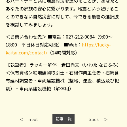
るパートナーと共に地震対策を進めることが、あなたと
あなたの家族の安心に繋がります。地震という避けるこ
とのできない自然災害に対して、今できる最善の選択肢
を検討してみましょう。
＜お問い合わせ先＞ ■電話：027-212-0084（9:00～
18:00 平日休日対応可能） ■Web：
https://lucky-
kaitai.com/contact/
（24時間対応）
【執筆者】 ラッキー解体 岩田尚文（いわた なおふみ）
＜保有資格＞宅地建物取引士・石綿作業主任者・石綿含
有建材調査者・車両建設機械（整地、運搬、積込及び掘
削）・車両系建設機械（解体用）
記事一覧
next
back