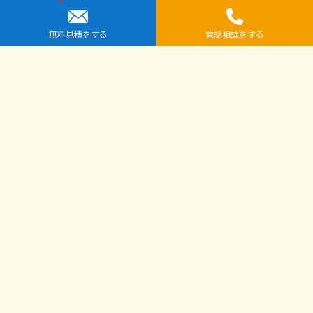
群馬県前橋市の解体工事業者 ラッキー解体
無料見積をする
電話相談をする
ラッキー解体事
〒371-0846
務所
群馬県前橋市元総社町525-7
TEL：027-212-0084 FAX：027-289-6524
提携先企業一覧
全国安心解体協議会
解体工事専門店シンケン解体（運営：株式会社小栗工務店）