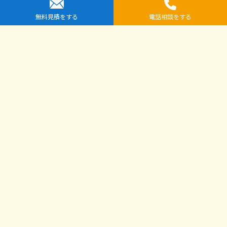
無料見積をする
電話相談をする
提携先企業一覧
全国安心解体協議会
解体工事専門店シンケン解体（運営：株式会社小栗工務店）
解体工事専門店クラッシュMAN（運営：有限会社河村商店）
エムアンドキュー仙台店（運営：モットーキュー株式会社）
株式会社アドヴァンス
ヂカウケ
国分ハウジンググループ解体専門店
千葉スピード解体
Copyright © 2026 ラッキー解体 All Rights Reserved.