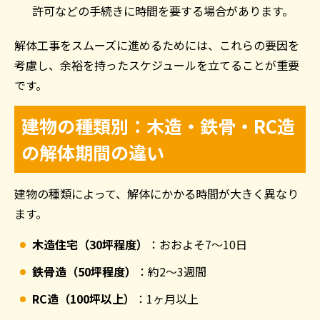
許可などの手続きに時間を要する場合があります。
解体工事をスムーズに進めるためには、これらの要因を
考慮し、余裕を持ったスケジュールを立てることが重要
です。
建物の種類別：木造・鉄骨・
RC
造
の解体期間の違い
建物の種類によって、解体にかかる時間が大きく異なり
ます。
木造住宅（
30
坪程度）
：おおよそ
7
〜
10
日
鉄骨造（
50
坪程度）
：約
2
〜
3
週間
RC
造（
100
坪以上）
：
1
ヶ月以上