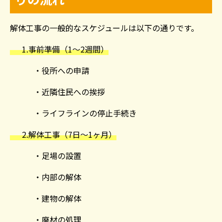
解体工事の一般的なスケジュールは以下の通りです。
1.事前準備（
1
〜
2
週間）
・役所への申請
・近隣住民への挨拶
・ライフラインの停止手続き
2.解体工事（
7
日〜
1
ヶ月）
・足場の設置
・内部の解体
・建物の解体
・廃材の処理