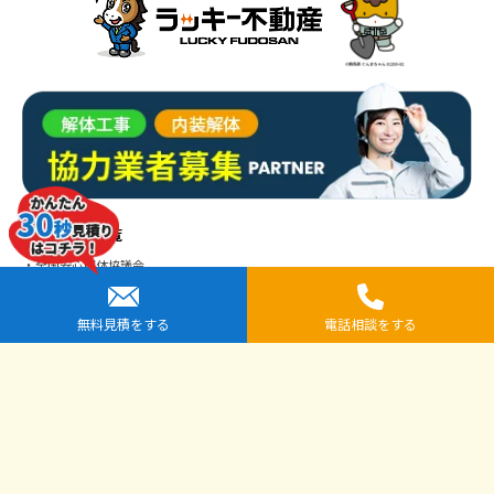
提携先企業一覧
全国安心解体協議会
解体工事専門店シンケン解体（運営：株式会社小栗工務店）
解体工事専門店クラッシュMAN（運営：有限会社河村商店）
無料見積をする
電話相談をする
エムアンドキュー仙台店（運営：モットーキュー株式会社）
株式会社アドヴァンス
ヂカウケ
国分ハウジンググループ解体専門店
千葉スピード解体
Copyright © 2026 ラッキー解体 All Rights Reserved.