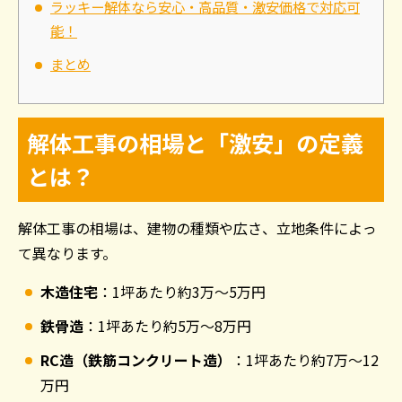
ラッキー解体なら安心・高品質・激安価格で対応可
能！
まとめ
解体工事の相場と「激安」の定義
とは？
解体工事の相場は、建物の種類や広さ、立地条件によっ
て異なります。
木造住宅
：
1
坪あたり約
3
万〜
5
万円
鉄骨造
：
1
坪あたり約
5
万〜
8
万円
RC
造（鉄筋コンクリート造）
：
1
坪あたり約
7
万〜
12
万円